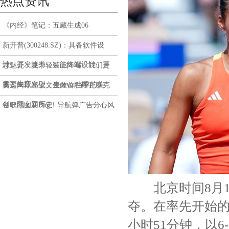
热点资讯
《内经》笔记：五藏生成06
新开普(300248.SZ)：具备软件设
计、开发能力，智能终端设计、开
思魅瓷：夏季轻装上阵时，我们更
发、生产、
需要一款发型，去cover当季的美
奥运网球郑钦文生涯首胜斯瓦泰克
创中国女网历史
谷歌地图新Bug！导航弹广告分心风
险大
北京时间8月1日
夺。在率先开始的
小时51分钟，以6